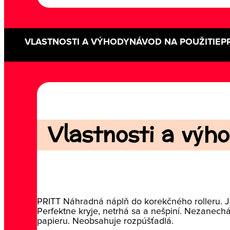
VLASTNOSTI A VÝHODY
NÁVOD NA POUŽITIE
P
Vlastnosti a výho
PRITT Náhradná náplň do korekčného rolleru. J
Perfektne kryje, netrhá sa a nešpiní. Nezanech
papieru. Neobsahuje rozpúšťadlá.