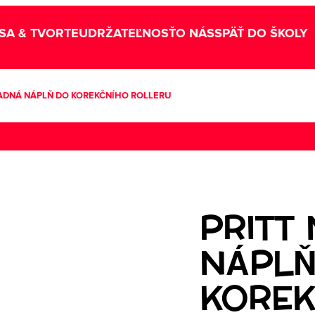
SA & TVORTE
UDRŽATEĽNOSŤ
O NÁS
SPÄŤ DO ŠKOLY
ADNÁ NÁPLŇ DO KOREKČNÍHO ROLLERU
PRITT
NÁPLŇ
KOREK