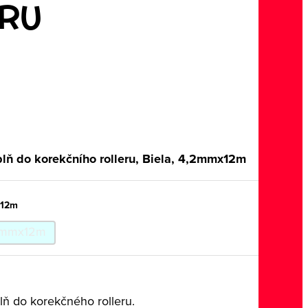
RU
lň do korekčního rolleru, Biela, 4,2mmx12m
x12m
mmx12m
ň do korekčného rolleru.