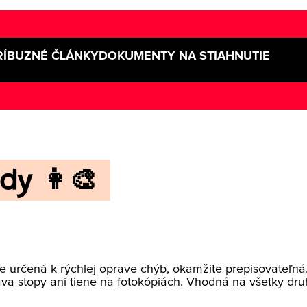
RÍBUZNÉ ČLÁNKY
DOKUMENTY NA STIAHNUTIE
dy 👩‍🎨
e určená k rýchlej oprave chýb, okamžite prepisovateľná
áva stopy ani tiene na fotokópiách. Vhodná na všetky dru