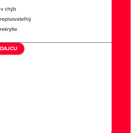
av chýb
repisovateľný
rekrytie
EDAJCU