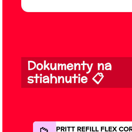
Dokumenty na
stiahnutie 📋
PRITT REFILL FLEX C