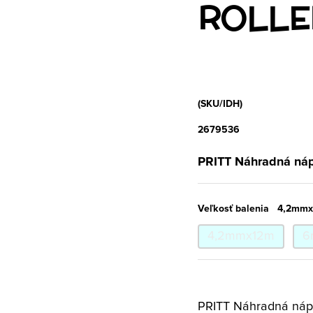
ROLLE
(SKU/IDH)
2679536
PRITT Náhradná náp
Veľkosť balenia
4,2mm
4,2mmx12m
6
PRITT Náhradná nápl