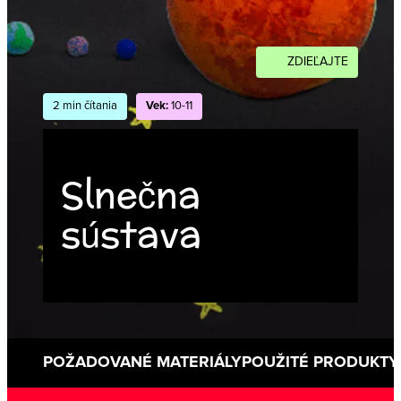
ZDIEĽAJTE
2 min čítania
Vek:
10-11
Slnečna
sústava
POŽADOVANÉ MATERIÁLY
POUŽITÉ PRODUKTY