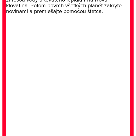
zmesou vody a tekutého lepidla Pritt Nová
klovatina. Potom povrch všetkých planét zakryte
novinami a premiešajte pomocou štetca.