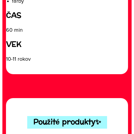
farby
ČAS
60 min
VEK
10-11 rokov
Použité produkty✨