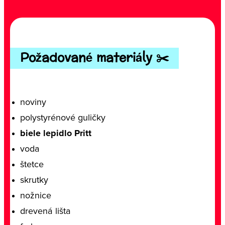
Požadované materiály ✂️
noviny
polystyrénové guličky
biele lepidlo Pritt
voda
štetce
skrutky
nožnice
drevená lišta