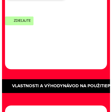
ZDIEĽAJTE
VLASTNOSTI A VÝHODY
NÁVOD NA POUŽITIE
P