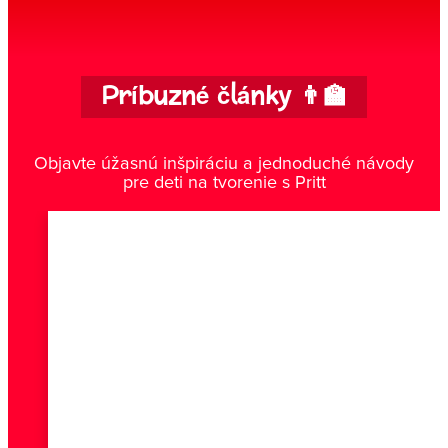
Príbuzné články 👨‍🏫
Objavte úžasnú inšpiráciu a jednoduché návody
pre deti na tvorenie s Pritt