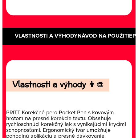
VLASTNOSTI A VÝHODY
NÁVOD NA POUŽITIE
P
Vlastnosti a výhody 👩‍🎨
PRITT Korekčné pero Pocket Pen s kovovým
hrotom na presné korekcie textu. Obsahuje
rychloschnúci korekčný lak s vynikajúcimi krycími
schopnosťami. Ergonomický tvar umožňuje
pohodlnú aplikáciu a presné dávkovanie.