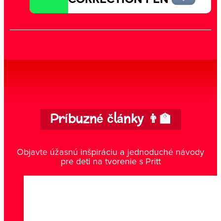
Príbuzné články 👨‍🏫
Objavte úžasnú inšpiráciu a jednoduché návody
pre deti na tvorenie s Pritt