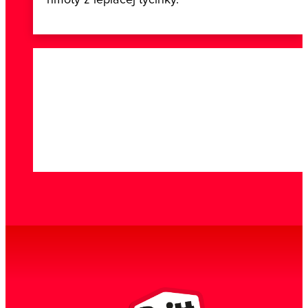
hmoty z lepiacej tyčinky.