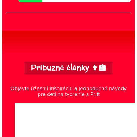
Príbuzné články 👨‍🏫
Objavte úžasnú inšpiráciu a jednoduché návody
pre deti na tvorenie s Pritt