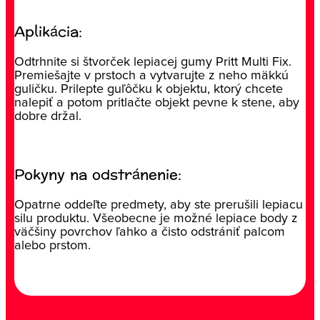
Aplikácia:
Odtrhnite si štvorček lepiacej gumy Pritt Multi Fix.
Premiešajte v prstoch a vytvarujte z neho mäkkú
guličku. Prilepte guľôčku k objektu, ktorý chcete
nalepiť a potom pritlačte objekt pevne k stene, aby
dobre držal.
Pokyny na odstránenie:
Opatrne oddeľte predmety, aby ste prerušili lepiacu
silu produktu. Všeobecne je možné lepiace body z
väčšiny povrchov ľahko a čisto odstrániť palcom
alebo prstom.