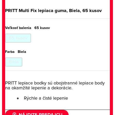
PRITT Multi Fix lepiaca guma, Biela, 65 kusov
Veľkosť balenia
65 kusov
65 kusov
Farba
Biela
Biela
PRITT lepiace bodky sú obojstranné lepiace body
na okamžité lepenie a dekorácie.
Rýchle a čisté lepenie
NÁJDITE PREDAJCU