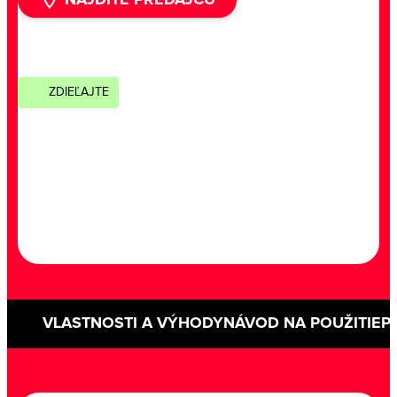
ZDIEĽAJTE
VLASTNOSTI A VÝHODY
NÁVOD NA POUŽITIE
P