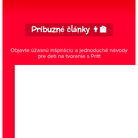
Príbuzné články 👨‍🏫
Objavte úžasnú inšpiráciu a jednoduché návody
pre deti na tvorenie s Pritt