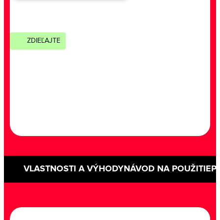
ZDIEĽAJTE
VLASTNOSTI A VÝHODY
NÁVOD NA POUŽITIE
P