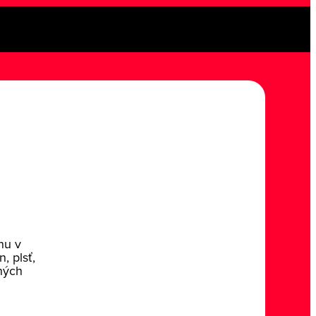
nu v
, plsť,
dných