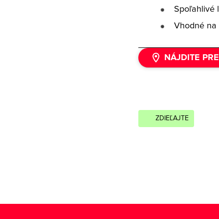
Spoľahlivé 
Vhodné na 
NÁJDITE PR
ZDIEĽAJTE