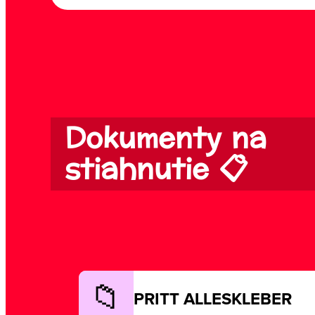
Dokumenty na
stiahnutie 📋
PRITT ALLESKLEBER