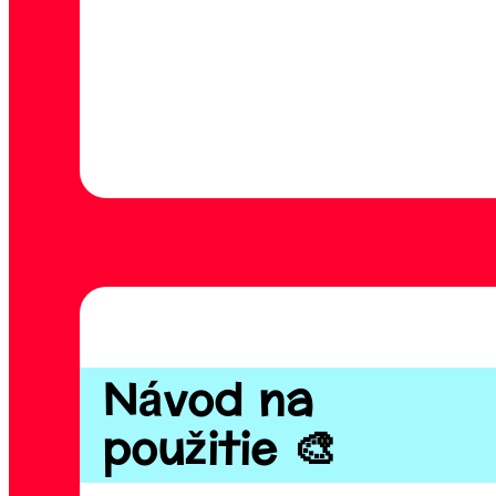
Návod na
použitie 🎨