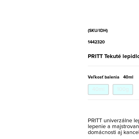
(SKU/IDH)
1442320
PRITT Tekuté lepidl
Veľkosť balenia
40ml
40ml
100g
PRITT univerzálne le
lepenie a majstrovani
domácnosti aj kancelá