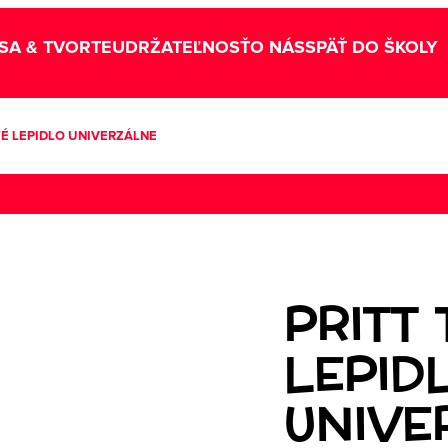
SA & TVORTE
UDRŽATEĽNOSŤ
O NÁS
SPÄŤ DO ŠKOLY
TÉ LEPIDLO UNIVERZÁLNE
PRITT
LEPID
UNIVE