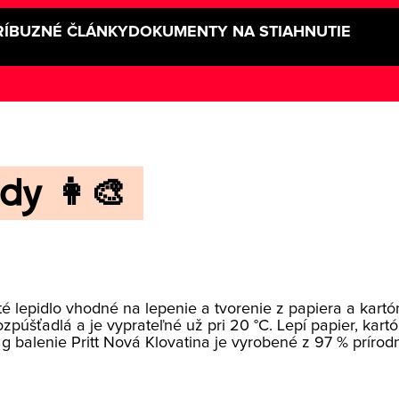
RÍBUZNÉ ČLÁNKY
DOKUMENTY NA STIAHNUTIE
dy 👩‍🎨
té lepidlo vhodné na lepenie a tvorenie z papiera a kartó
púšťadlá a je vyprateľné už pri 20 °C. Lepí papier, kartón
 g balenie Pritt Nová Klovatina je vyrobené z 97 % príro