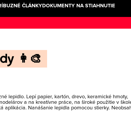
RÍBUZNÉ ČLÁNKY
DOKUMENTY NA STIAHNUTIE
dy 👩‍🎨
zné lepidlo. Lepí papier, kartón, drevo, keramické hmoty,
e modelárov a na kreatívne práce, na široké použitie v škol
stá aplikácia. Nanášanie lepidla pomocou stierky. Neobsa