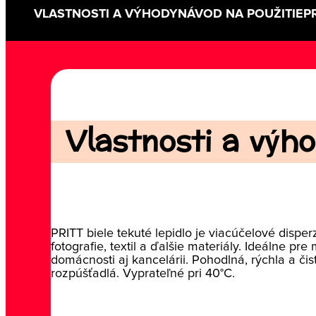
VLASTNOSTI A VÝHODY
NÁVOD NA POUŽITIE
P
Vlastnosti a výho
PRITT biele tekuté lepidlo je viacúčelové disper
fotografie, textil a ďalšie materiály. Ideálne pr
domácnosti aj kancelárii. Pohodlná, rýchla a či
rozpúšťadlá. Vyprateľné pri 40°C.