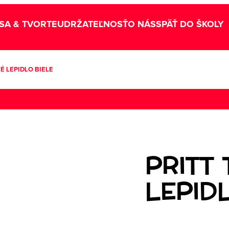
SA & TVORTE
UDRŽATEĽNOSŤ
O NÁS
SPÄŤ DO ŠKOLY
É LEPIDLO BIELE
PRITT
LEPID