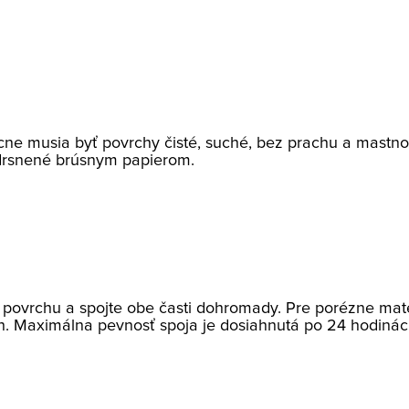
ne musia byť povrchy čisté, suché, bez prachu a mastnoty
zdrsnené brúsnym papierom.
povrchu a spojte obe časti dohromady. Pre porézne materi
ch. Maximálna pevnosť spoja je dosiahnutá po 24 hodinác