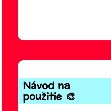
Návod na
použitie 🎨