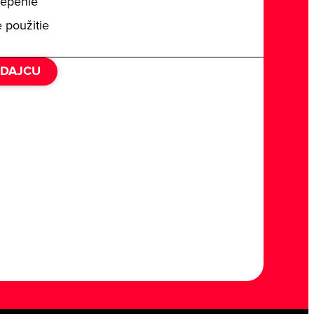
lepenie
 použitie
EDAJCU