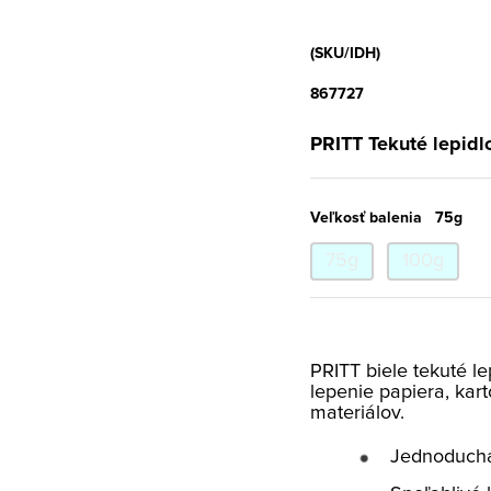
(SKU/IDH)
867727
PRITT Tekuté lepidlo
Veľkosť balenia
75g
75g
100g
PRITT biele tekuté le
lepenie papiera, kartó
materiálov.
Jednoduchá